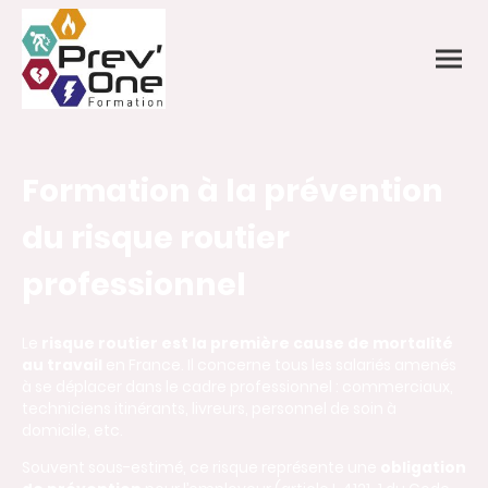
Formation à la prévention
du risque routier
professionnel
Le
risque routier est la première cause de mortalité
au travail
en France. Il concerne tous les salariés amenés
à se déplacer dans le cadre professionnel : commerciaux,
techniciens itinérants, livreurs, personnel de soin à
domicile, etc.
Souvent sous-estimé, ce risque représente une
obligation