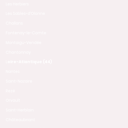
Les Herbiers
Les Sables-d’Olonne
Challans
Fontenay-le-Comte
Montaigu-Vendée
Chantonnay
L
oire-Atlantique (44)
Nantes
Saint-Nazaire
Rezé
Orvault
Saint-Herblain
Châteaubriant