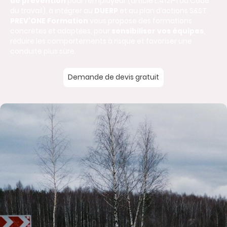
de prévention
pour l’employeur (article L.4121-1 du Code
du travail), à intégrer au
DUERP
et au plan d’actions S&ST.
PREV’ONE Formation
vous propose des formations
concrètes et adaptées, pour
sensibiliser vos équipes
,
réduire les comportements à risque et favoriser une
conduite plus sûre.
Demande de devis gratuit