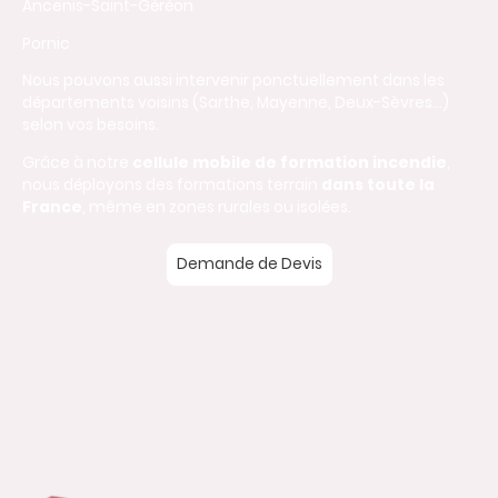
Ancenis-Saint-Géréon
Pornic
Nous pouvons aussi intervenir ponctuellement dans les
départements voisins (Sarthe, Mayenne, Deux-Sèvres…)
selon vos besoins.
Grâce à notre
cellule mobile de formation incendie
,
nous déployons des formations terrain
dans toute la
France
, même en zones rurales ou isolées.
Demande de Devis