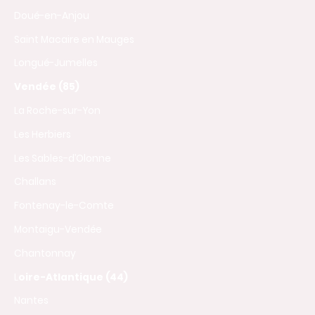
Doué-en-Anjou
Saint Macaire en Mauges
Longué-Jumelles
Vendée (85)
La Roche-sur-Yon
Les Herbiers
Les Sables-d’Olonne
Challans
Fontenay-le-Comte
Montaigu-Vendée
Chantonnay
L
oire-Atlantique (44)
Nantes