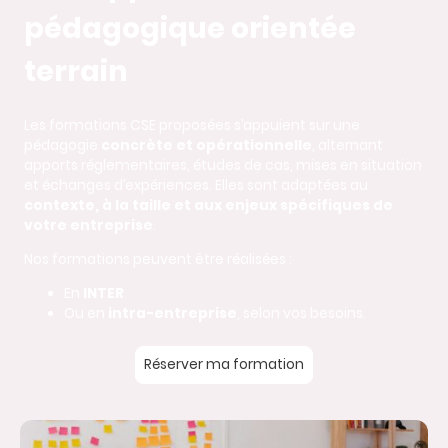
pédagogique orientée
terrain
Les formations CSE proposées s’appuient sur une
pédagogie
concrète et opérationnelle
, alternant
apports réglementaires, études de cas, mises en situation
et échanges d’expériences. Elles sont adaptées au
contexte, à la taille et aux enjeux spécifiques de
votre entreprise
.
Nos formations peuvent être réalisées :
En
INTER
Ou en
intra-entreprise
, selon vos besoins.
Réserver ma formation