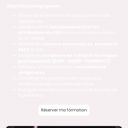
Objectifs pédagogiques
À l’issue de la formation, les participants seront
capables de :
Comprendre le
fonctionnement et les
attributions du CSE
dans les entreprises de plus
de 50 salariés
Maîtriser les
missions économiques, sociales et
SSCT
du CSE
Analyser les
conditions de travail et les risques
professionnels (EvRP - DUERP - PAPRIPACT)
Participer efficacement aux
consultations
obligatoires
Contribuer à la prévention des risques et à
l’amélioration des conditions de travail
Dialoguer avec les acteurs internes et externes de
la prévention
Réserver ma formation