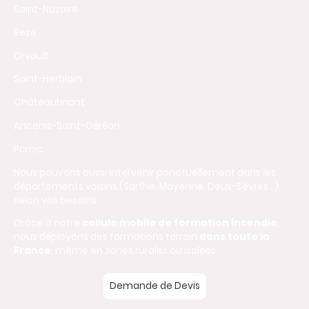
Saint-Nazaire
Rezé
Orvault
Saint-Herblain
Châteaubriant
Ancenis-Saint-Géréon
Pornic
Nous pouvons aussi intervenir ponctuellement dans les
départements voisins (Sarthe, Mayenne, Deux-Sèvres…)
selon vos besoins.
Grâce à notre
cellule mobile de formation incendie
,
nous déployons des formations terrain
dans toute la
France
, même en zones rurales ou isolées.
Demande de Devis