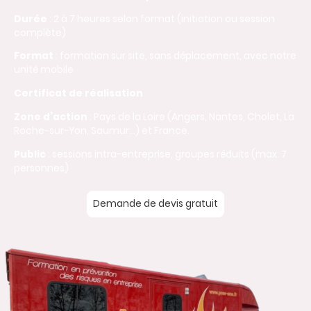
Durée
: 2 à 7 heures selon format (initiation ou session
complète)
Format
: formation sur site, sans déplacement, avec notre
unité mobile
Certificat de réalisation
Zone d’action
: Pays de la Loire (Angers, Nantes, Cholet, La
Roche-sur-Yon, Saumur…) et France.
Public
: sessions intra-entreprise, groupes réduits (max. 7
personnes)
Demande de devis gratuit