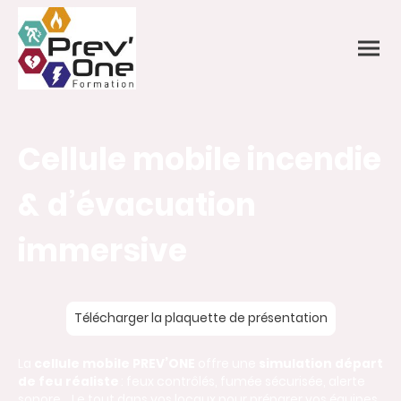
Cellule mobile incendie
&
d’évacuation
immersive
Télécharger la plaquette de présentation
La
cellule mobile PREV’ONE
offre une
simulation départ
de feu réaliste
: feux contrôlés, fumée sécurisée, alerte
sonore… Le tout dans vos locaux pour préparer vos équipes