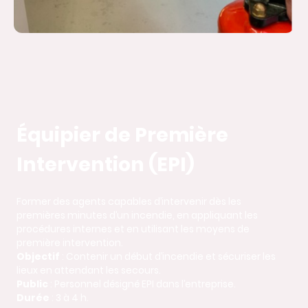
Équipier de Première
Intervention (EPI)
Former des agents capables d’intervenir dès les
premières minutes d’un incendie, en appliquant les
procédures internes et en utilisant les moyens de
première intervention.
Objectif
: Contenir un début d’incendie et sécuriser les
lieux en attendant les secours.
Public
: Personnel désigné EPI dans l’entreprise.
Durée
: 3 à 4 h.