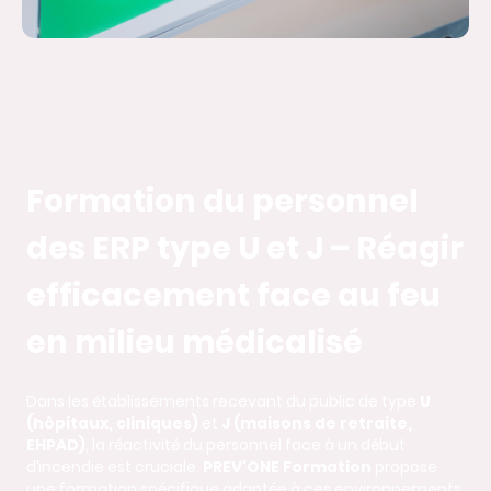
Formation du personnel
des ERP type U et J – Réagir
efficacement face au feu
en milieu médicalisé
Dans les établissements recevant du public de type
U
(hôpitaux, cliniques)
et
J (maisons de retraite,
EHPAD)
, la réactivité du personnel face à un début
d’incendie est cruciale.
PREV'ONE Formation
propose
une formation spécifique adaptée à ces environnements