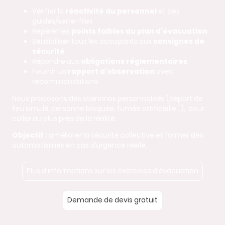
Vérifier la
réactivité du personnel
et des
guides/serre-files
Repérer les
points faibles du plan d’évacuation
Sensibiliser tous les occupants aux
consignes de
sécurité
Répondre aux
obligations réglementaires
Fournir un
rapport d’observation
avec
recommandations
Nous proposons des scénarios personnalisés (départ de
feu simulé, personne bloquée, fumée artificielle…), pour
coller au plus près de la réalité.
Objectif :
améliorer la sécurité collective et former des
automatismes en cas d’urgence réelle.
Plus d'informations sur les exercices d'évacuation
Demande de devis gratuit