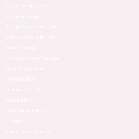
Segré-en-Anjou Bleu
Baugé-en-Anjou
Beaupréau-en-Mauges
Brissac-Loire-Aubance
Doué-en-Anjou
Saint Macaire en Mauges
Longué-Jumelles
Vendée (85)
La Roche-sur-Yon
Les Herbiers
Les Sables-d’Olonne
Challans
Fontenay-le-Comte