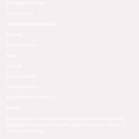
Montaigu-Vendée
Chantonnay
L
oire-Atlantique (44)
Nantes
Saint-Nazaire
Rezé
Orvault
Saint-Herblain
Châteaubriant
Ancenis-Saint-Géréon
Pornic
Nous pouvons aussi intervenir ponctuellement dans les
départements voisins (Sarthe, Mayenne, Deux-Sèvres…)
selon vos besoins.