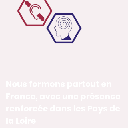
Nous formons partout en
France, avec une présence
renforcée dans les Pays de
la Loire