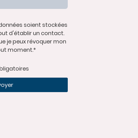
données soient stockées
but d'établir un contact.
que je peux révoquer mon
out moment.
*
bligatoires
voyer