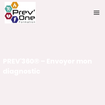
PREV'360® – Envoyer mon
diagnostic