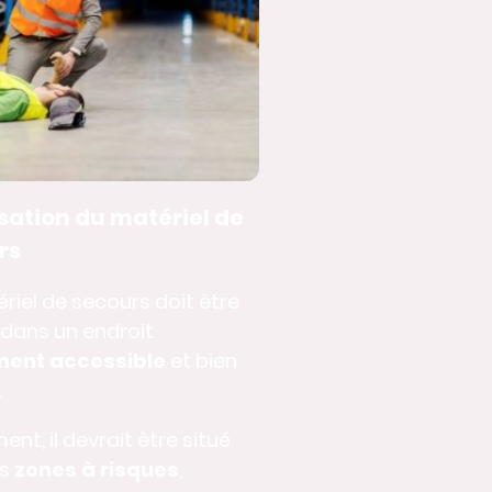
sation du matériel de
rs
riel de secours doit être
dans un endroit
ment accessible
et bien
.
ent, il devrait être situé
es
zones à risques
,