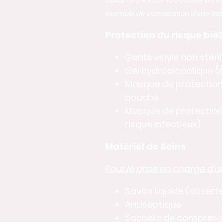
travail (Art. R 4224-16 du Code du Tr
exemple de composition d'une trou
Protection du risque bio
Gants vinyle non stéri
Gel hydroalcoolique (
Masque de protection
bouche
Masque de protection 
risque infectieux)
Matériel de Soins
Pour le prise en charge d'un
Savon liquide (dosett
Antiseptique
Sachets de compresse