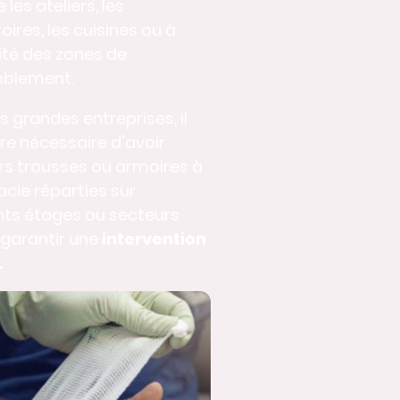
es ateliers, les
oires, les cuisines ou à
ité des zones de
blement.
s grandes entreprises, il
re nécessaire d'avoir
rs trousses ou armoires à
cie réparties sur
nts étages ou secteurs
 garantir une
intervention
.