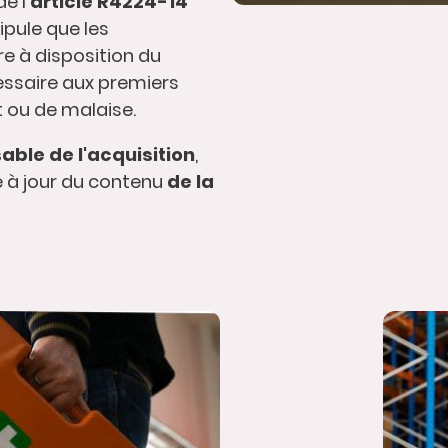
e l'
article R4224-14
tipule que les
e à disposition du
essaire aux premiers
t ou de malaise.
ble de l'acquisition
,
se à jour du contenu
de la