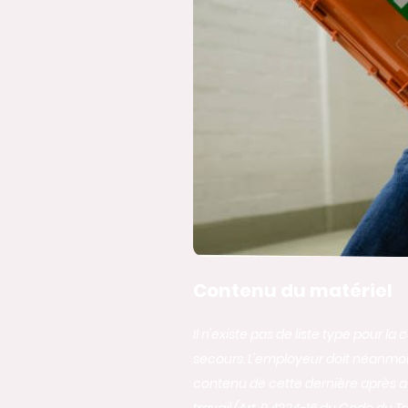
Contenu du matériel
Il n'existe pas de liste type pour l
secours. L'employeur doit néanmoins
contenu de cette dernière après avo