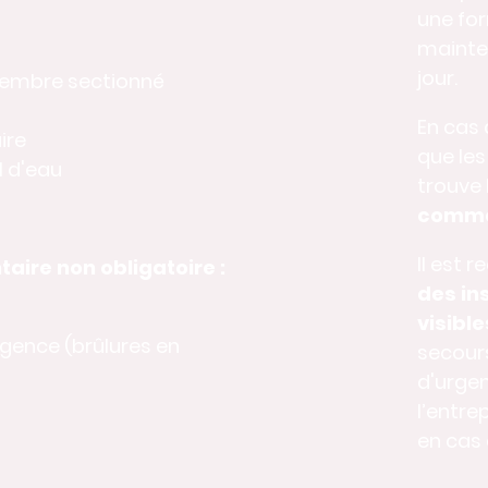
une for
mainte
jour.
membre sectionné
En cas d
ire
que le
 d'eau
trouve 
commen
Il est
ire non obligatoire :
des ins
visible
gence (brûlures en
secours
d'urgen
l’entre
en cas 