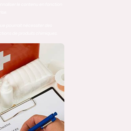
onnaliser le contenu en fonction
rise.
ue pourrait nécessiter des
ections de produits chimiques.