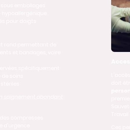
 sous emballages
 hypoallergénique
s pour doigts
ut rond permettant de
nts et bandages, voire
Access
servées spécifiquement
L'accès
 de soins
doit êt
stériles
perso
'un saignement abondant
premie
Sauvet
Travail 
c des compresses
e d'urgence
Ces pe