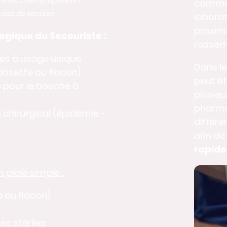
avail). L'INRS propose un
comme l
sse de secours :
laborat
proxim
logique du Secouriste :
rassem
les à usage unique
Dans le
dosette ou flacon)
peut êt
 pour le bouche à
plusieu
pharma
chirurgical (épidémie -
différe
afin de
rapide
 plaie simple :
e ou flacon)
s stériles