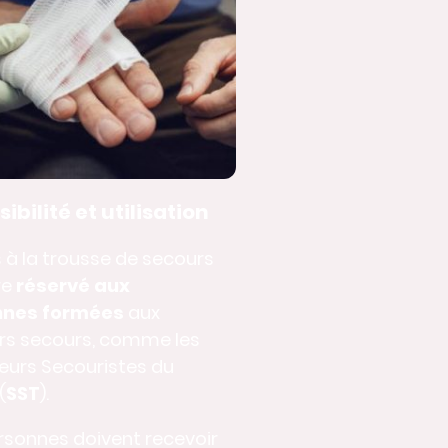
ibilité et utilisation
 à la trousse de secours
re
réservé aux
nnes formées
aux
rs secours, comme les
eurs Secouristes du
(
SST
).
rsonnes doivent recevoir