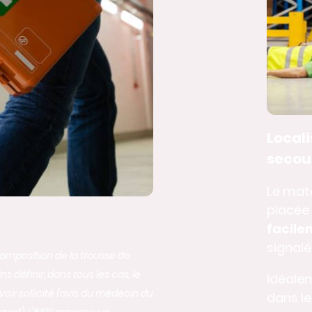
Locali
secou
Le maté
placée 
facile
signalé
a composition de la trousse de
 définir, dans tous les cas, le
Idéalem
ir sollicité l'avis du médecin du
dans l